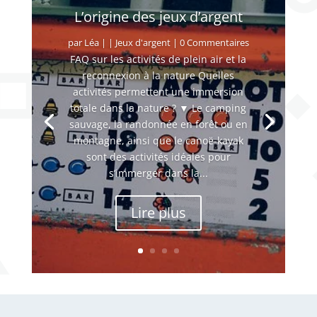
L’origine des jeux d’argent
par
Léa
|
|
Jeux d'argent
| 0 Commentaires
FAQ sur les activités de plein air et la
reconnexion à la nature Quelles
activités permettent une immersion
totale dans la nature ? ▼ Le camping
sauvage, la randonnée en forêt ou en
montagne, ainsi que le canoë-kayak
sont des activités idéales pour
s’immerger dans la...
Lire plus