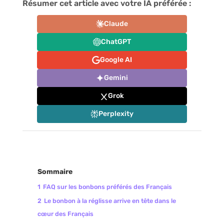
Résumer cet article avec votre IA préférée :
Claude
ChatGPT
Google AI
Gemini
Grok
Perplexity
Sommaire
1
FAQ sur les bonbons préférés des Français
2
Le bonbon à la réglisse arrive en tête dans le
cœur des Français