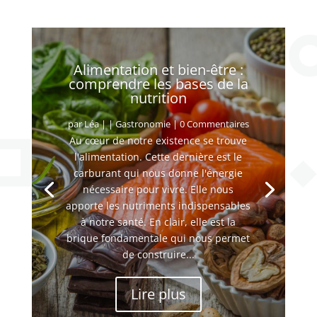
Alimentation et bien-être :
comprendre les bases de la
nutrition
par
Léa
|
|
Gastronomie
| 0 Commentaires
Au cœur de notre existence se trouve
l'alimentation. Cette dernière est le
carburant qui nous donne l'énergie
nécessaire pour vivre. Elle nous
apporte les nutriments indispensables
à notre santé. En clair, elle est la
brique fondamentale qui nous permet
de construire...
Lire plus