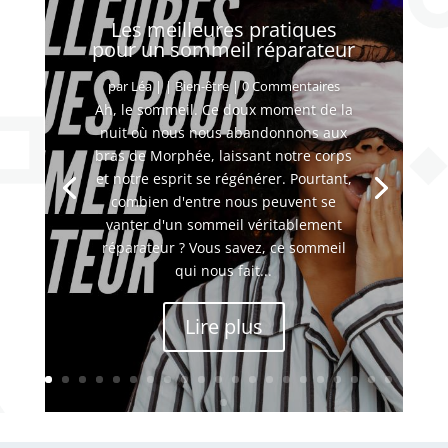
Les meilleures pratiques
pour un sommeil réparateur
par
Léa
|
|
Bien-être
| 0 Commentaires
Ah, le sommeil. Ce doux moment de la
nuit où nous nous abandonnons aux
bras de Morphée, laissant notre corps
et notre esprit se régénérer. Pourtant,
combien d'entre nous peuvent se
vanter d'un sommeil véritablement
réparateur ? Vous savez, ce sommeil
qui nous fait...
Lire plus