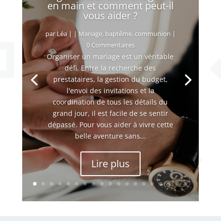
en main et comment peut-il
vous aider ?
par
Léa
|
|
Mariage, baptême, communion
|
0 Commentaires
Organiser un mariage est un véritable
défi. Entre la recherche des
prestataires, la gestion du budget,
l'envoi des invitations et la
coordination de tous les détails du
grand jour, il est facile de se sentir
dépassé. Pour vous aider à vivre cette
belle aventure sans...
Lire plus