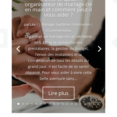
organisateur de mariage clé
en main et comment peut-il
vous aider ?
par
Léa
|
|
Mariage, baptême, communion
|
0 Commentaires
Organiser un mariage est un véritable
défi. Entre la recherche des
prestataires, la gestion du budget,
l'envoi des invitations et la
coordination de tous les détails du
grand jour, il est facile de se sentir
dépassé. Pour vous aider à vivre cette
belle aventure sans...
Lire plus