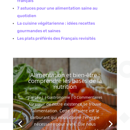
français
7 astuces pour une alimentation saine au
quotidien
La cuisine végétarienne : idées recettes
gourmandes et saines
Les plats préférés des Français revisités
Alimentation et bien-être :
comprendre les bases de la
nutrition
par
Léa
|
|
Gastronomie
| 0 Commentaires
Au cœur de notre existence se trouve
l'alimentation. Cette dernière est le
carburant qui nous donne l'énergie
nécessaire pour vivre. Elle nous