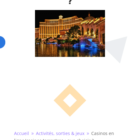
?
Accueil
Activités, sorties & jeux
Casinos en
9
9