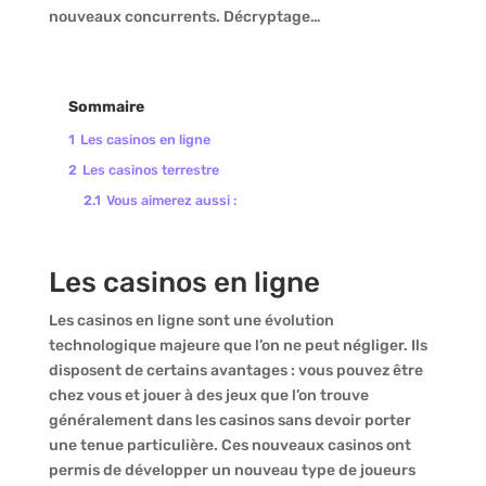
nouveaux concurrents. Décryptage…
Sommaire
1
Les casinos en ligne
2
Les casinos terrestre
2.1
Vous aimerez aussi :
Les casinos en ligne
Les casinos en ligne sont une évolution
technologique majeure que l’on ne peut négliger. Ils
disposent de certains avantages : vous pouvez être
chez vous et jouer à des jeux que l’on trouve
généralement dans les casinos sans devoir porter
une tenue particulière. Ces nouveaux casinos ont
permis de développer un nouveau type de joueurs