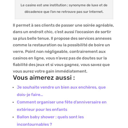
Le casino est une institution ; synonyme de luxe et de
décadence que l’on ne retrouve pas sur Internet.
Il permet à ses clients de passer une soirée agréable,
dans un endroit chic, c’est aussi l’occasion de sortir
sa plus belle tenue. Il propose des services annexes
comme la restauration ou la possibilité de boire un
verre. Point non négligeable, contrairement aux
casinos en ligne, vous n’avez pas de doutes sur la
fiabilité des jeux et si vous gagnez, vous savez que
vous aurez votre gain immédiatement.
Vous aimerez aussi :
Je souhaite vendre un bien aux enchères, que
dois-je faire…
Comment organiser une fête d’anniversaire en
extérieur pour les enfants
Ballon baby shower : quels sont les
incontournables ?