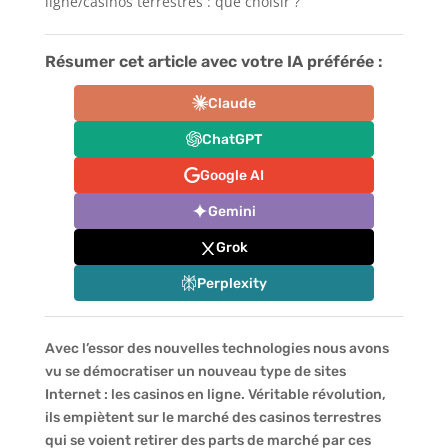
ligne/casinos terrestres : que choisir ?
Résumer cet article avec votre IA préférée :
Claude
ChatGPT
Google AI
Gemini
Grok
Perplexity
Avec l’essor des nouvelles technologies nous avons
vu se démocratiser un nouveau type de sites
Internet : les casinos en ligne. Véritable révolution,
ils empiètent sur le marché des casinos terrestres
qui se voient retirer des parts de marché par ces