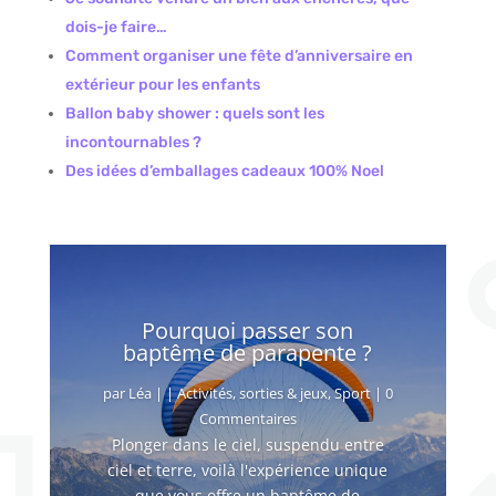
dois-je faire…
Comment organiser une fête d’anniversaire en
extérieur pour les enfants
Ballon baby shower : quels sont les
incontournables ?
Des idées d’emballages cadeaux 100% Noel
Pourquoi passer son
baptême de parapente ?
par
Léa
|
|
Activités, sorties & jeux
,
Sport
| 0
Commentaires
Plonger dans le ciel, suspendu entre
ciel et terre, voilà l'expérience unique
que vous offre un baptême de