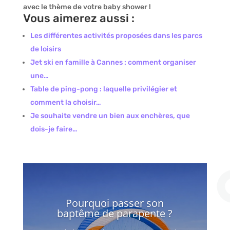
avec le thème de votre baby shower !
Vous aimerez aussi :
Les différentes activités proposées dans les parcs
de loisirs
Jet ski en famille à Cannes : comment organiser
une…
Table de ping-pong : laquelle privilégier et
comment la choisir…
Je souhaite vendre un bien aux enchères, que
dois-je faire…
Pourquoi passer son
baptême de parapente ?