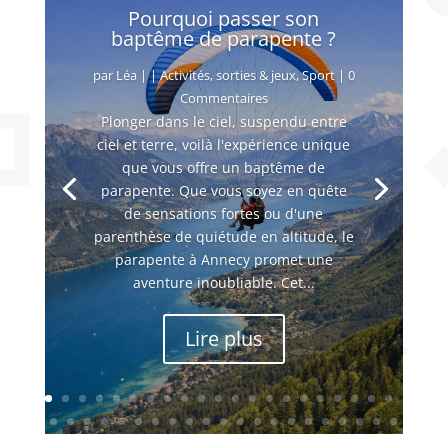
Pourquoi passer son
baptême de parapente ?
par
Léa
|
|
Activités, sorties & jeux
,
Sport
| 0
Commentaires
Plonger dans le ciel, suspendu entre
ciel et terre, voilà l'expérience unique
que vous offre un baptême de
parapente. Que vous soyez en quête
de sensations fortes ou d'une
parenthèse de quiétude en altitude, le
parapente à Annecy promet une
aventure inoubliable. Cet...
Lire plus